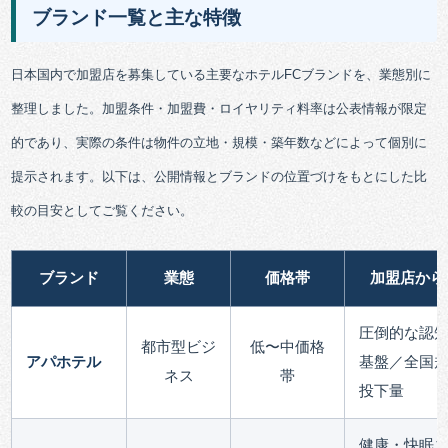
ブランド一覧と主な特徴
日本国内で加盟店を募集している主要なホテルFCブランドを、業態別に
整理しました。加盟条件・加盟費・ロイヤリティ料率は公表情報が限定
的であり、実際の条件は物件の立地・規模・築年数などによって個別に
提示されます。以下は、公開情報とブランドの位置づけをもとにした比
較の目安としてご覧ください。
ブランド
業態
価格帯
加盟店から
圧倒的な認
都市型ビジ
低〜中価格
アパホテル
基盤／全国
ネス
帯
投下量
健康・快眠