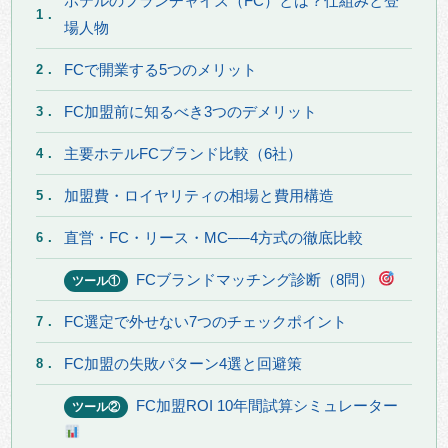
ホテルのフランチャイズ（FC）とは？仕組みと登
1．
場人物
FCで開業する5つのメリット
2．
FC加盟前に知るべき3つのデメリット
3．
主要ホテルFCブランド比較（6社）
4．
加盟費・ロイヤリティの相場と費用構造
5．
直営・FC・リース・MC──4方式の徹底比較
6．
FCブランドマッチング診断（8問）
ツール①
FC選定で外せない7つのチェックポイント
7．
FC加盟の失敗パターン4選と回避策
8．
FC加盟ROI 10年間試算シミュレーター
ツール②