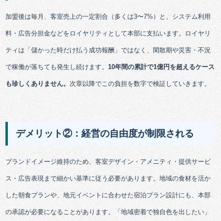
加盟後は毎月、客室売上の一定割合（多くは3〜7%）と、システム利用
料・広告分担金などをロイヤリティとして本部に支払います。ロイヤリ
ティは「儲かった時だけ払う成功報酬」ではなく、閑散期や災害・不況
で稼働が落ちても発生し続けます。
10年間の累計で1億円を超えるケース
も珍しくありません。
次章以降でこの負担を数字で検証していきます。
デメリット②：経営の自由度が制限される
ブランドイメージ維持のため、客室デザイン・アメニティ・提供サービ
ス・広告表現まで細かい基準に従う必要があります。地域の食材を活か
した朝食プランや、地元イベントに合わせた宿泊プラン設計にも、本部
の承認が必要になることがあります。「地域密着で独自色を出したい」