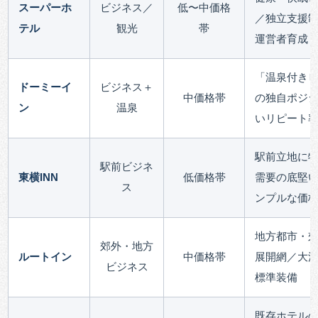
スーパーホ
ビジネス／
低〜中価格
／独立支援
テル
観光
帯
運営者育成
「温泉付き
ドーミーイ
ビジネス＋
中価格帯
の独自ポジ
ン
温泉
いリピート
駅前立地に
駅前ビジネ
東横INN
低価格帯
需要の底堅
ス
ンプルな価
地方都市・
郊外・地方
ルートイン
中価格帯
展開網／大
ビジネス
標準装備
既存ホテル