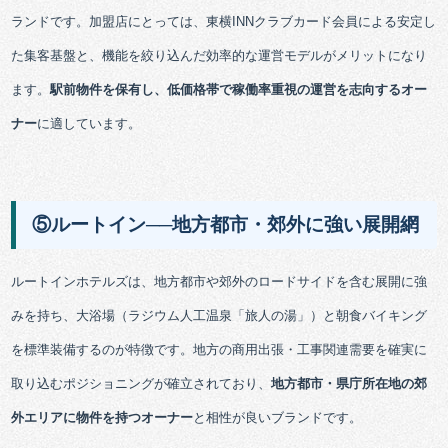
ランドです。加盟店にとっては、東横INNクラブカード会員による安定し
た集客基盤と、機能を絞り込んだ効率的な運営モデルがメリットになり
ます。
駅前物件を保有し、低価格帯で稼働率重視の運営を志向するオー
ナー
に適しています。
⑤ルートイン──地方都市・郊外に強い展開網
ルートインホテルズは、地方都市や郊外のロードサイドを含む展開に強
みを持ち、大浴場（ラジウム人工温泉「旅人の湯」）と朝食バイキング
を標準装備するのが特徴です。地方の商用出張・工事関連需要を確実に
取り込むポジショニングが確立されており、
地方都市・県庁所在地の郊
外エリアに物件を持つオーナー
と相性が良いブランドです。