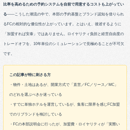
比率を高めるための予約システムを自前で用意するコストも上がってい
る
——こうした潮流の中で、本部の予約基盤とブランド認知を借りられ
るFCの相対的な優位性が上がっています。とはいえ、後述するように
「加盟すれば安泰」ではありません。ロイヤリティ負担と経営自由度の
トレードオフを、10年単位のシミュレーションで見極めることが不可欠
です。
この記事が特に刺さる方
・物件・土地はあるが、開業方式で「直営／FC／リース／MC」
のどれを選ぶべきか迷っている
・すでに単独ホテルを運営しているが、集客に限界を感じFC加盟
でのリブランドを検討している
・FCの本部説明会に行ったが、加盟費・ロイヤリティが「実際い