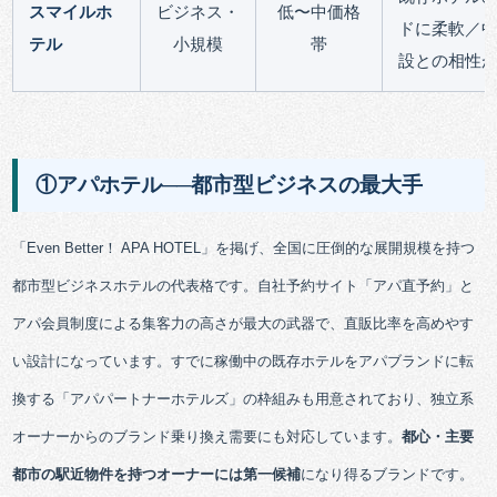
スマイルホ
ビジネス・
低〜中価格
ドに柔軟／
テル
小規模
帯
設との相性
①アパホテル──都市型ビジネスの最大手
「Even Better！ APA HOTEL」を掲げ、全国に圧倒的な展開規模を持つ
都市型ビジネスホテルの代表格です。自社予約サイト「アパ直予約」と
アパ会員制度による集客力の高さが最大の武器で、直販比率を高めやす
い設計になっています。すでに稼働中の既存ホテルをアパブランドに転
換する「アパパートナーホテルズ」の枠組みも用意されており、独立系
オーナーからのブランド乗り換え需要にも対応しています。
都心・主要
都市の駅近物件を持つオーナーには第一候補
になり得るブランドです。