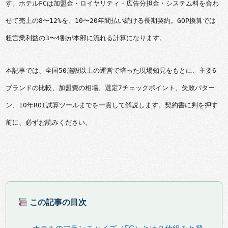
す。ホテルFCは加盟金・ロイヤリティ・広告分担金・システム料を合わ
せて売上の8〜12%を、10〜20年間払い続ける長期契約。GOP換算では
粗営業利益の3〜4割が本部に流れる計算になります。
本記事では、全国50施設以上の運営で培った現場知見をもとに、主要6
ブランドの比較、加盟費の相場、選定7チェックポイント、失敗パター
ン、10年ROI試算ツールまでを一貫して解説します。契約書に判を押す
前に、必ずお読みください。
この記事の目次