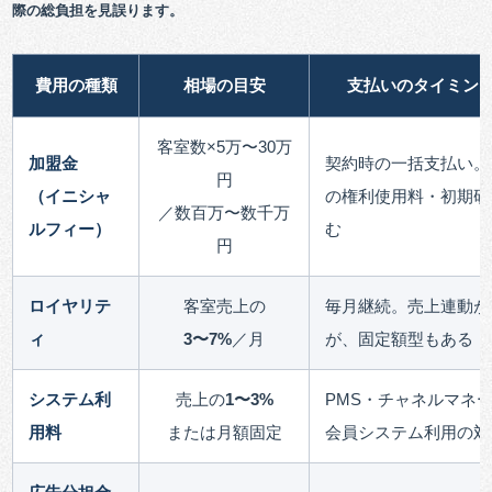
際の総負担を見誤ります。
費用の種類
相場の目安
支払いのタイミン
客室数×5万〜30万
加盟金
契約時の一括支払い。
円
（イニシャ
の権利使用料・初期研
／数百万〜数千万
ルフィー）
む
円
ロイヤリテ
客室売上の
毎月継続。売上連動が
ィ
3〜7%
／月
が、固定額型もある
システム利
売上の
1〜3%
PMS・チャネルマネ
用料
または月額固定
会員システム利用の対