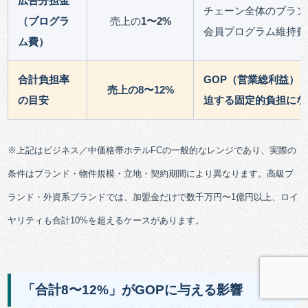
広告分担金
チェーン全体のブラン
（プログラ
売上の
1〜2%
会員プログラム維持費
ム費）
合計負担率
GOP（営業総利益）
売上の
8〜12%
の目安
迫する固定的負担にな
※上記はビジネス／中価格帯ホテルFCの一般的なレンジであり、実際の
条件はブランド・物件規模・立地・契約期間により異なります。高級ブ
ランド・外資系ブランドでは、加盟金だけで数千万円〜1億円以上、ロイ
ヤリティも合計10%を超えるケースがあります。
「合計8〜12%」がGOPに与える影響