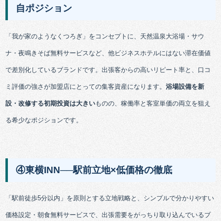
自ポジション
「我が家のようなくつろぎ」をコンセプトに、天然温泉大浴場・サウ
ナ・夜鳴きそば無料サービスなど、他ビジネスホテルにはない滞在価値
で差別化しているブランドです。出張客からの高いリピート率と、口コ
ミ評価の強さが加盟店にとっての集客資産になります。
浴場設備を新
設・改修する初期投資は大きい
ものの、稼働率と客室単価の両立を狙え
る希少なポジションです。
④東横INN──駅前立地×低価格の徹底
「駅前徒歩5分以内」を原則とする立地戦略と、シンプルで分かりやすい
価格設定・朝食無料サービスで、出張需要をがっちり取り込んでいるブ