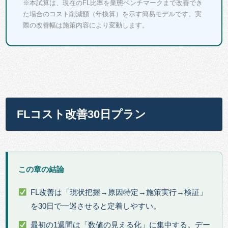
※本試算は、現在のFL比率を業態ベンチマークまで改善でき
た場合のコスト削減額（年換算）を示す簡易モデルです。実
際の改善幅は施策内容により変動します。
FLコスト改善30日プラン
この章の結論
FL改善は「現状把握→原因特定→施策実行→検証」
を30日で一巡させると定着しやすい。
最初の1週間は「数値の見える化」に集中する。デー