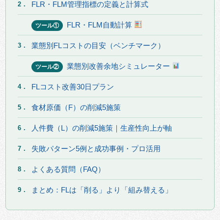
FLR・FLM管理指標の定義と計算式
2．
FLR・FLM自動計算
ツール①
業態別FLコストの目安（ベンチマーク）
3．
業態別改善余地シミュレーター
ツール②
FLコスト改善30日プラン
4．
食材原価（F）の削減5施策
5．
人件費（L）の削減5施策｜生産性向上が軸
6．
失敗パターン5例と成功事例・プロ活用
7．
よくある質問（FAQ）
8．
まとめ：FLは「削る」より「組み替える」
9．