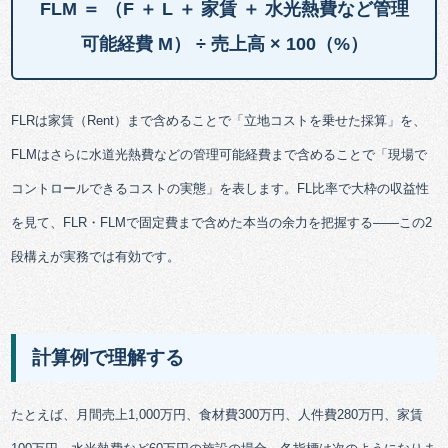
FLM ＝ （F ＋ L ＋ 家賃 ＋ 水光熱費など管理
可能経費 M） ÷ 売上高 × 100（%）
FLRは家賃（Rent）まで含めることで「立地コストを乗せた採算」を、
FLMはさらに水道光熱費などの管理可能経費まで含めることで「現場で
コントロールできるコストの実態」を表します。FL比率で大枠の収益性
を見て、FLR・FLMで固定費まで含めた本当の余力を把握する——この2
段構えが実務では有効です。
計算例で理解する
たとえば、月間売上1,000万円、食材費300万円、人件費280万円、家賃