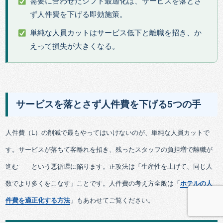
需要に合わせたシフト最適化は、サービスを落とさ
ず人件費を下げる即効施策。
単純な人員カットはサービス低下と離職を招き、か
えって損失が大きくなる。
サービスを落とさず人件費を下げる5つの手
人件費（L）の削減で最もやってはいけないのが、単純な人員カットで
す。サービスが落ちて客離れを招き、残ったスタッフの負担増で離職が
進む——という悪循環に陥ります。正攻法は「生産性を上げて、同じ人
数でより多くをこなす」ことです。人件費の考え方全般は「
ホテルの人
件費を適正化する方法
」もあわせてご覧ください。