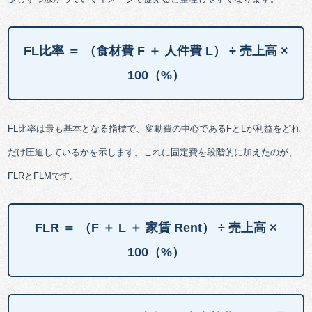
FL比率 ＝ （食材費 F ＋ 人件費 L） ÷ 売上高 ×
100（%）
FL比率は最も基本となる指標で、変動費の中心であるFとLが利益をどれ
だけ圧迫しているかを示します。これに固定費を段階的に加えたのが、
FLRとFLMです。
FLR ＝ （F ＋ L ＋ 家賃 Rent） ÷ 売上高 ×
100（%）