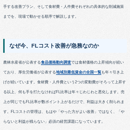
手する改善プラン、そして食材費・人件費それぞれの具体的な削減施策
までを、現場で動かせる順序で解説します。
なぜ今、FLコスト改善が急務なのか
農林水産省が公表する
食品価格動向調査
では食材価格の上昇傾向が続い
ており、厚生労働省が公表する
地域別最低賃金の全国一覧
も年々引き上
げが続いています。食材費・人件費という2つの変動費がそろって上昇す
る以上、何も手を打たなければFL比率は年々じわじわと悪化します。売
上が同じでもFL比率が数ポイント上がるだけで、利益は大きく削られま
す。FLコストの管理は、もはや「やった方がよい改善」ではなく、「や
らないと利益が残らない」必須の経営課題になっています。