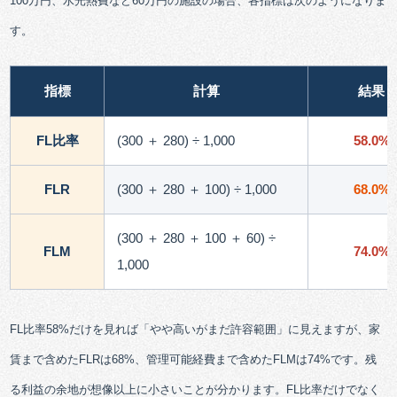
100万円、水光熱費など60万円の施設の場合、各指標は次のようになりま
す。
指標
計算
結果
FL比率
(300 ＋ 280) ÷ 1,000
58.0%
FLR
(300 ＋ 280 ＋ 100) ÷ 1,000
68.0%
(300 ＋ 280 ＋ 100 ＋ 60) ÷
FLM
74.0%
1,000
FL比率58%だけを見れば「やや高いがまだ許容範囲」に見えますが、家
賃まで含めたFLRは68%、管理可能経費まで含めたFLMは74%です。残
る利益の余地が想像以上に小さいことが分かります。FL比率だけでなく