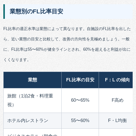
業態別のFL比率目安
FL比率の適正水準は業態によって異なります。自施設のFL比率を出した
ら、近い業態の目安と比較して、改善の方向性を見極めましょう。一般
に、FL比率は55〜60%が健全ラインとされ、60%を超えると利益が出に
くくなります。
業態
FL比率の目安
F：L の傾向
旅館（1泊2食・料理重
60〜65%
F高め
視）
ホテル内レストラン
55〜60%
F・L均衡