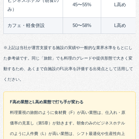
ビジネスホテル（朝食の
45〜55%
L高め
み）
カフェ・軽食併設
50〜58%
L高め
※上記は当社が運営支援する施設の実績や一般的な業界水準をもとにし
た参考値です。同じ「旅館」でも料理のグレードや提供形態で大きく変
動するため、あくまで自施設のFL比率を評価する出発点として活用して
ください。
F高め業態とL高め業態で打ち手が変わる
料理重視の旅館のように食材費（F）が高い業態は、仕入れ・原
価率の見直し（第5章）が効きます。朝食のみのビジネスホテル
のように人件費（L）が高い業態は、シフト最適化や生産性向上