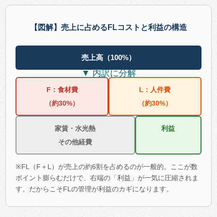
【図解】売上に占めるFLコストと利益の構造
売上高（100%）
▼ 内訳に分解
F：食材費
L：人件費
（約30%）
（約30%）
家賃・水光熱
利益
その他経費
※FL（F＋L）が売上の約6割を占めるのが一般的。ここが数
ポイント膨らむだけで、右端の「利益」が一気に圧縮されま
す。だからこそFLの管理が利益のカギになります。