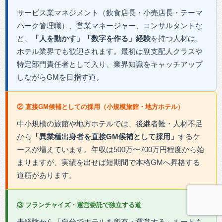
サービス業マネジメント（飲食店長・小売店長・テーマ
パーク管理職）、営業マネージャー、コンサルタントな
ど、
「人を動かす」「数字を作る」経験
を持つ人材は、
ホテル業界でも歓迎されます。最初は副支配人クラスや
特定部門責任者として入り、業界知識をキャッチアップ
しながらGMを目指す道。
② 直接GM候補としての採用（小規模旅館・地方ホテル）
中小規模の旅館や地方ホテルでは、後継者難・人材不足
から
「異業種出身者を直接GM候補として採用」
するケ
ースが増えています。年収は500万〜700万円程度から始
まりますが、実績を出せば短期間で本格GMへ昇格する
道筋があります。
③ フランチャイズ・運営委託で独立する道