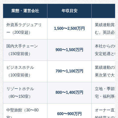
業態・運営会社
年収目安
外資系ラグジュアリ
業績連動賞
1,500〜2,500万円
ー（200室超）
む。英語必
国内大手チェーン
本社からのG
900〜1,500万円
（150室前後）
安定処遇と
ビジネスホテル
業績連動の
700〜1,100万円
（100室前後）
果次第で大
リゾートホテル
立地・季節
800〜1,400万円
（80〜150室）
宅・福利厚
中堅旅館（30〜80
オーナー直
600〜900万円
室）
的経営との