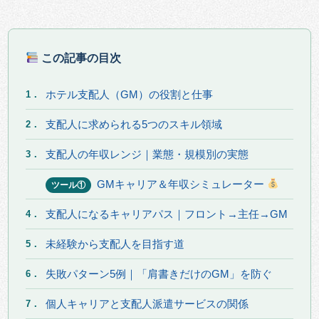
この記事の目次
ホテル支配人（GM）の役割と仕事
1．
支配人に求められる5つのスキル領域
2．
支配人の年収レンジ｜業態・規模別の実態
3．
GMキャリア＆年収シミュレーター
ツール①
支配人になるキャリアパス｜フロント→主任→GM
4．
未経験から支配人を目指す道
5．
失敗パターン5例｜「肩書きだけのGM」を防ぐ
6．
個人キャリアと支配人派遣サービスの関係
7．