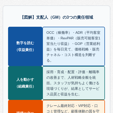
【図解】支配人（GM）の3つの責任領域
OCC（稼働率）・ADR（平均客室
単価）・RevPAR（販売可能客室1
数字を読む
室当たり収益）・GOP（営業総利
益）を毎日見て、価格戦略・販売
（収益責任）
チャネル・コスト構造を判断す
る。
採用・育成・配置・評価・離職率
の改善まで、人材戦略全般を統
人を動かす
括。スタッフが気持ちよく働ける
（組織責任）
現場づくりが、結果としてサービ
ス品質と収益を生む。
クレーム最終対応・VIP対応・口
コミ管理など、顧客体験の質を守