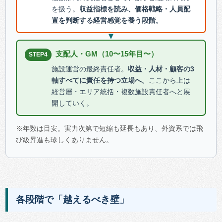
を扱う。
収益指標を読み、価格戦略・人員配
置を判断する経営感覚を養う段階。
▼
支配人・GM（10〜15年目〜）
STEP4
施設運営の最終責任者。
収益・人材・顧客の3
軸すべてに責任を持つ立場へ。
ここから上は
経営層・エリア統括・複数施設責任者へと展
開していく。
※年数は目安。実力次第で短縮も延長もあり、外資系では飛
び級昇進も珍しくありません。
各段階で「越えるべき壁」