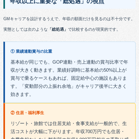
年収以上に重要な「総処遇」の視点
GMキャリアを設計するうえで、年収の額面だけを見るのは不十分です。
実態としては次のような
「総処遇」
で比較するのが現実的です。
① 業績連動賞与の比重
基本給が同じでも、GOP連動・売上連動の賞与比率で年
収が大きく動きます。業績好調時に基本給の50%以上が
賞与で乗るケースもあれば、固定給中心の施設もありま
す。「変動部分の上振れ余地」がキャリア後半に大きく
効きます。
② 住居・福利厚生
リゾート・旅館では住居支給・食事支給が一般的で、生
活コストが大幅に下がります。年収700万円でも住居・