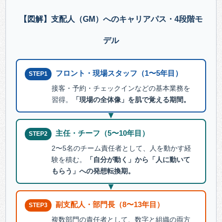
【図解】支配人（GM）へのキャリアパス・4段階モ
デル
フロント・現場スタッフ（1〜5年目）
STEP1
接客・予約・チェックインなどの基本業務を
習得。
「現場の全体像」を肌で覚える期間。
▼
主任・チーフ（5〜10年目）
STEP2
2〜5名のチーム責任者として、人を動かす経
験を積む。
「自分が動く」から「人に動いて
もらう」への発想転換期。
▼
副支配人・部門長（8〜13年目）
STEP3
複数部門の責任者として、数字と組織の両方