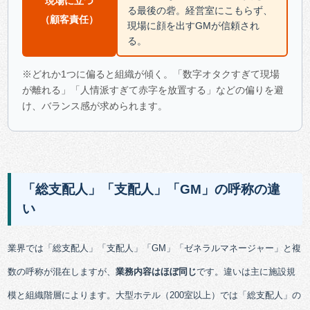
現場に立つ
る最後の砦。経営室にこもらず、
（顧客責任）
現場に顔を出すGMが信頼され
る。
※どれか1つに偏ると組織が傾く。「数字オタクすぎて現場
が離れる」「人情派すぎて赤字を放置する」などの偏りを避
け、バランス感が求められます。
「総支配人」「支配人」「GM」の呼称の違
い
業界では「総支配人」「支配人」「GM」「ゼネラルマネージャー」と複
数の呼称が混在しますが、
業務内容はほぼ同じ
です。違いは主に施設規
模と組織階層によります。大型ホテル（200室以上）では「総支配人」の