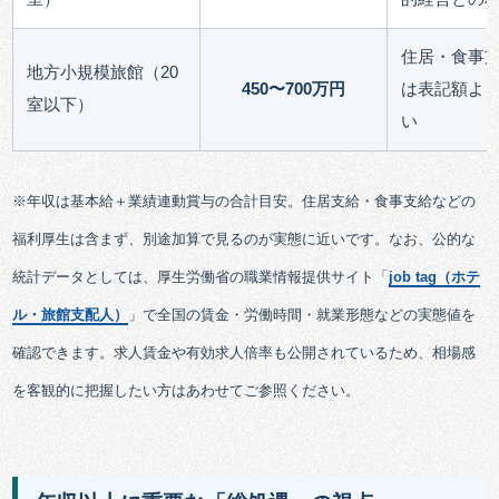
住居・食事
地方小規模旅館（20
450〜700万円
は表記額よ
室以下）
い
※年収は基本給＋業績連動賞与の合計目安。住居支給・食事支給などの
福利厚生は含まず、別途加算で見るのが実態に近いです。なお、公的な
統計データとしては、厚生労働省の職業情報提供サイト「
job tag（ホテ
ル・旅館支配人）
」で全国の賃金・労働時間・就業形態などの実態値を
確認できます。求人賃金や有効求人倍率も公開されているため、相場感
を客観的に把握したい方はあわせてご参照ください。