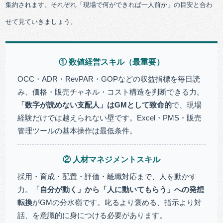
集約されます。それぞれ「現場で何ができれば一人前か」の目安と合わ
せて見ていきましょう。
① 数値経営スキル（最重要）
OCC・ADR・RevPAR・GOPなどの収益指標を毎日読
み、価格・販売チャネル・コスト構造を判断できる力。
「数字が読めない支配人」はGMとして致命的
で、現場
経験だけでは越えられない壁です。Excel・PMS・販売
管理ツールの基本操作は最低条件。
② 人材マネジメントスキル
採用・育成・配置・評価・離職対応まで、人を動かす
力。
「自分が動く」から「人に動いてもらう」への発想
転換
がGMの分水嶺です。叱るより褒める、指示より対
話、を意識的に身につける必要があります。