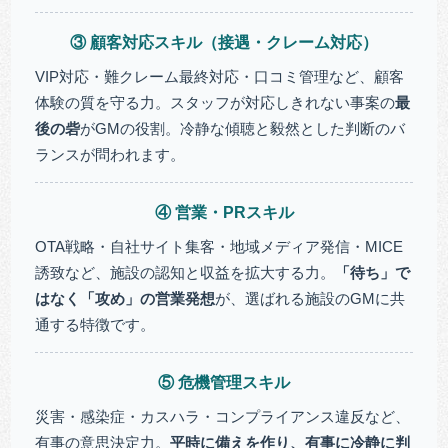
③ 顧客対応スキル（接遇・クレーム対応）
VIP対応・難クレーム最終対応・口コミ管理など、顧客
体験の質を守る力。スタッフが対応しきれない事案の
最
後の砦
がGMの役割。冷静な傾聴と毅然とした判断のバ
ランスが問われます。
④ 営業・PRスキル
OTA戦略・自社サイト集客・地域メディア発信・MICE
誘致など、施設の認知と収益を拡大する力。
「待ち」で
はなく「攻め」の営業発想
が、選ばれる施設のGMに共
通する特徴です。
⑤ 危機管理スキル
災害・感染症・カスハラ・コンプライアンス違反など、
有事の意思決定力。
平時に備えを作り、有事に冷静に判