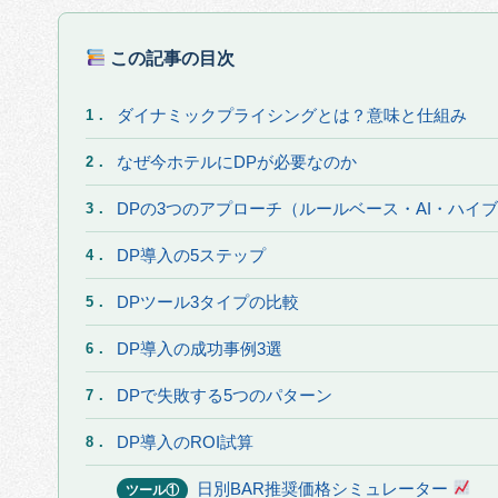
この記事の目次
ダイナミックプライシングとは？意味と仕組み
1．
なぜ今ホテルにDPが必要なのか
2．
DPの3つのアプローチ（ルールベース・AI・ハイ
3．
DP導入の5ステップ
4．
DPツール3タイプの比較
5．
DP導入の成功事例3選
6．
DPで失敗する5つのパターン
7．
DP導入のROI試算
8．
日別BAR推奨価格シミュレーター
ツール①