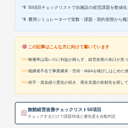
50項目チェックリストで自施設の経営課題を数値
費用シミュレーターで室数・課題・契約形態から概
この記事はこんな方に向けて書いています
稼働率は高いのに利益が残らず、経営改善の糸口が見
後継者不在で事業継承・売却・M&Aを検討しはじめた
赤字・資金繰り悪化が続き、再生支援の依頼先を探し
旅館経営改善チェックリスト50項目
チェックするだけで課題領域と優先度を自動判定