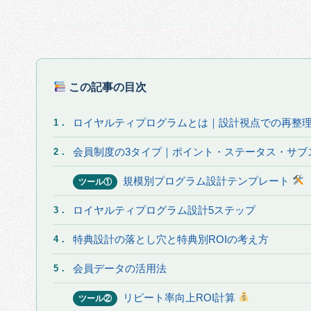
この記事の目次
ロイヤルティプログラムとは｜設計視点での再整
1．
会員制度の3タイプ｜ポイント・ステータス・サブ
2．
規模別プログラム設計テンプレート
ツール①
ロイヤルティプログラム設計5ステップ
3．
特典設計の落とし穴と特典別ROIの考え方
4．
会員データの活用法
5．
リピート率向上ROI計算
ツール②